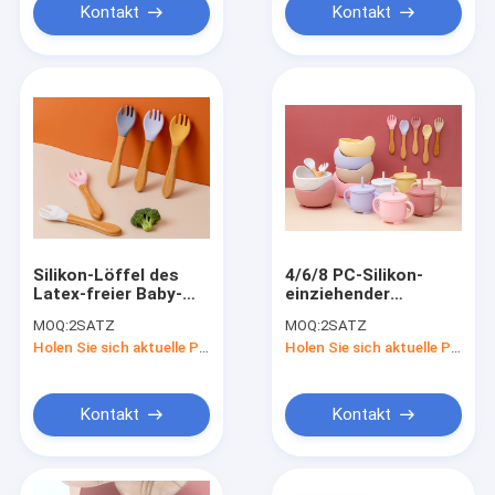
Kontakt
Kontakt
Silikon-Löffel des
4/6/8 PC-Silikon-
Latex-freier Baby-
einziehender
5pcs eingestellt mit
gesetzter Silikon-
MOQ:
2SATZ
MOQ:
2SATZ
Holzgriff
Baby-Schüssel-und
Holen Sie sich aktuelle Preis
Holen Sie sich aktuelle Preis
Löffel-Satz
Kontakt
Kontakt