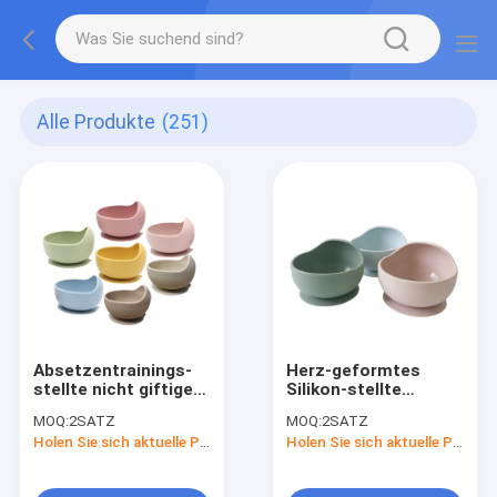
Alle Produkte
(251)
Absetzentrainings-
Herz-geformtes
stellte nicht giftige
Silikon-stellte
Baby-Silikon-
einziehende
MOQ:
2SATZ
MOQ:
2SATZ
Schüssel BPA frei ein
gesetzte Silikon-
Holen Sie sich aktuelle Preis
Holen Sie sich aktuelle Preis
Baby-Schüssel 2-4
Jahre ein