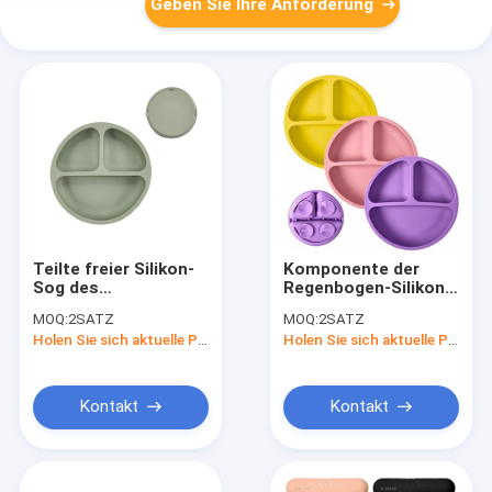
Geben Sie Ihre Anforderung
Teilte freier Silikon-
Komponente der
Sog des
Regenbogen-Silikon-
Nahrungsmittelgrad-
einziehende
MOQ:
2SATZ
MOQ:
2SATZ
BPA Platte für
gesetztes Silikon
Holen Sie sich aktuelle Preis
Holen Sie sich aktuelle Preis
absetzende Babys
geteilte Saugplatten-
drei
Kontakt
Kontakt