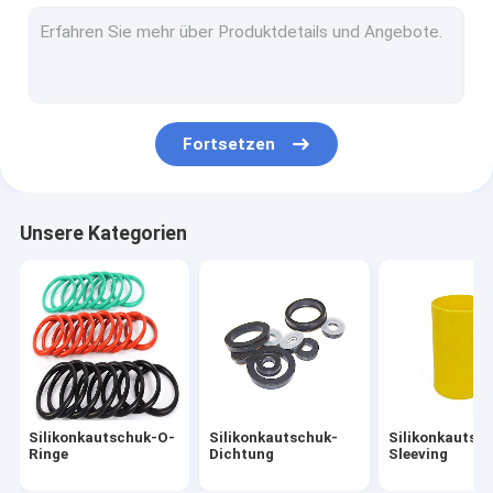
Fütterungssatz des Silikons
Kundenspezifische Silikon-Ringe
Silikonkautschuk-Gummimuffe
Fortsetzen
Medizinischer Silikonkautschuk
Silikonkautschuk-Spielwaren
Unsere Kategorien
Toiletten-Abflussrohr
Flexibler Silikon-Schläuche
Silikonkautschuk-Schnur
Neopren-O-Ring
Silikonkautschuk-O-
Silikonkautschuk-
Silikonkautsc
Silikon-Haushaltsartikel
Ringe
Dichtung
Sleeving