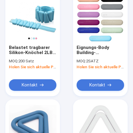
Belastet tragbarer
Eignungs-Body
Silikon-Knöchel 2LB
Building-
4LB Muskel sich
Silikonkautschuk-
MOQ:
200 Satz
MOQ:
2SATZ
verstärken
Dummkopf-Satz 1kg
Holen Sie sich aktuelle Preis
Holen Sie sich aktuelle Preis
2kg bunter
Kontakt
Kontakt
Haus
Produkte
Über uns