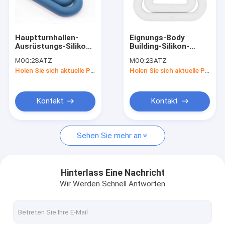
Fabrik-Ausflug
Qualitätskontrolle
Hauptturnhallen-
Eignungs-Body
Ausrüstungs-Silikon-
Building-Silikon-
Treten Sie mit uns in Verbindung
Dummkopf stellt mit
Dummköpfe 7LB
MOQ:
2SATZ
MOQ:
2SATZ
nicht Beleg-Griff ein
10LB enthäuten
Holen Sie sich aktuelle Preis
Holen Sie sich aktuelle Preis
freundliches
Nachrichten
Fälle
Kontakt
Kontakt
Sehen Sie mehr an
Silikonkautschuk-O-Ringe
Silikonkautschuk-Dichtung
Hinterlass Eine Nachricht
Wir Werden Schnell Antworten
Silikonkautschuk Sleeving
Eignungsbody building