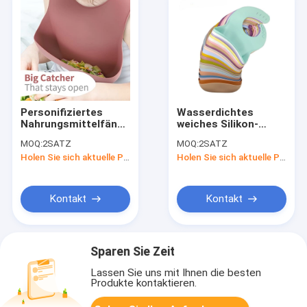
Personifiziertes
Wasserdichtes
Nahrungsmittelfänger-
weiches Silikon-
Silikon-Eimer-
einziehende
MOQ:
2SATZ
MOQ:
2SATZ
Schellfisch-
gesetzte Silikon-
Holen Sie sich aktuelle Preis
Holen Sie sich aktuelle Preis
stützbares
Fänger-Schellfisch-
kundengebundenes
Kinder
Logo
Kontakt
Kontakt
Sparen Sie Zeit
Lassen Sie uns mit Ihnen die besten
Produkte kontaktieren.