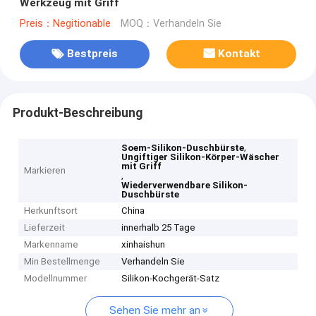
Werkzeug mit Griff
Preis：Negitionable
MOQ：Verhandeln Sie
Bestpreis
Kontakt
Produkt-Beschreibung
,
Soem-Silikon-Duschbürste
Ungiftiger Silikon-Körper-Wäscher
mit Griff
Markieren
,
Wiederverwendbare Silikon-
Duschbürste
Herkunftsort
China
Lieferzeit
innerhalb 25 Tage
Markenname
xinhaishun
Min Bestellmenge
Verhandeln Sie
Modellnummer
Silikon-Kochgerät-Satz
Sehen Sie mehr an