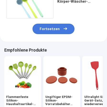
Körper-Wäscher-
Silikon-Küchen-
Werkzeug mit Griff
Fortsetzen
Empfohlene Produkte
Flammenfeste
Ungiftiger EPDM-
Ultralight Sili
Silikon-
Silikon-
Gerät-Satz,
Haushaltsartikel-
Vorratsbehälter
wiederverwend