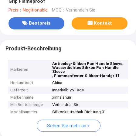
Grip Flameproof
Preis：Negitionable
MOQ：Verhandeln Sie
Bestpreis
Kontakt
Produkt-Beschreibung
,
Antibeleg-Silikon Pan Handle Sleeve
Wasserdichtes Silikon Pan Handle
Markieren
Sleeve
,
Flammenfester Silikon-Handgriff
Herkunftsort
China
Lieferzeit
Innerhalb 25 Tage
Markenname
xinhaishun
Min Bestellmenge
Verhandeln Sie
Modellnummer
Silikonkautschuk-Dichtung 01
Sehen Sie mehr an