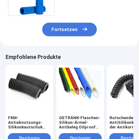
Fortsetzen
Empfohlene Produkte
FKM-
GETRÄNK-Flaschen-
Rutschender
Antiabnutzungs-
Silikon-Ärmel-
AntiSilikonkau
Silikonkautschuk
Antibeleg Oilproof
der Antikorros
Sleeving wasserdicht
ungiftiger Glas
Fuelproof für 
für PVC-Rohr
Sleeving ist
Bestpreis
Bestpreis
Bestprei