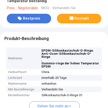
Temperatur beständig
Preis：Negitionable
MOQ：Verhandeln Sie
Bestpreis
Kontakt
Produkt-Beschreibung
,
EPDM-Silikonkautschuk-O-Ringe
Anti-Ozon-Silikonkautschuk-O-
Ringe
Markieren
,
Gummio-ringe der hohen Temperatur
EPDM
Herkunftsort
China
Lieferzeit
innerhalb 25 Tage
Markenname
xinhaishun
Min Bestellmenge
Verhandeln Sie
Modellnummer
Silikonkautschuk-O-Ringe 01
Sehen Sie mehr an