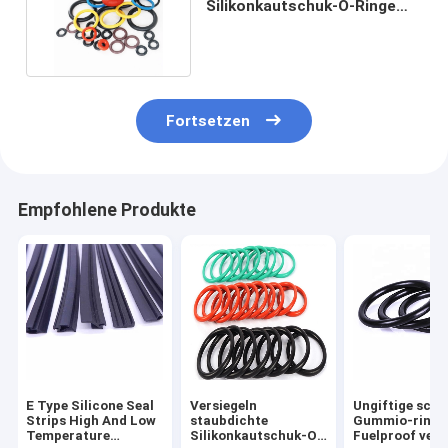
Silikonkautschuk-O-Ringe
hohe Temperatur beständig
Fortsetzen
Empfohlene Produkte
E Type Silicone Seal
Versiegeln
Ungiftige sch
Strips High And Low
staubdichte
Gummio-ringe
Temperature
Silikonkautschuk-O-
Fuelproof vers