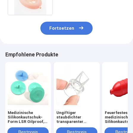
Fortsetzen
Empfohlene Produkte
Medizinische
Ungiftiger
Feuerfestes
Silikonkautschuk-
staubdichter
medizinisches
Form LSR Oilproof,
transparenter
Silikonkautsc
die Antikorrosion
flüssiger
Spritzen-
macht
Silikonkautschuk-
Antiverschlei
Bestpreis
Bestpreis
Bestprei