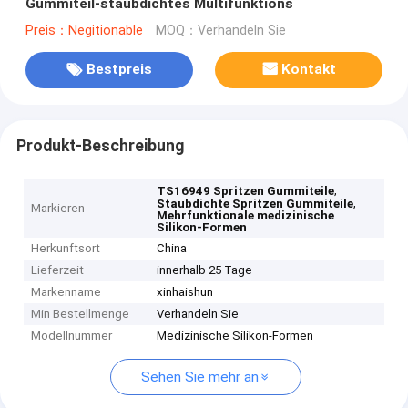
Gummiteil-staubdichtes Multifunktions
Preis：Negitionable
MOQ：Verhandeln Sie
Bestpreis
Kontakt
Produkt-Beschreibung
,
TS16949 Spritzen Gummiteile
,
Staubdichte Spritzen Gummiteile
Markieren
Mehrfunktionale medizinische
Silikon-Formen
Herkunftsort
China
Lieferzeit
innerhalb 25 Tage
Markenname
xinhaishun
Min Bestellmenge
Verhandeln Sie
Modellnummer
Medizinische Silikon-Formen
Sehen Sie mehr an