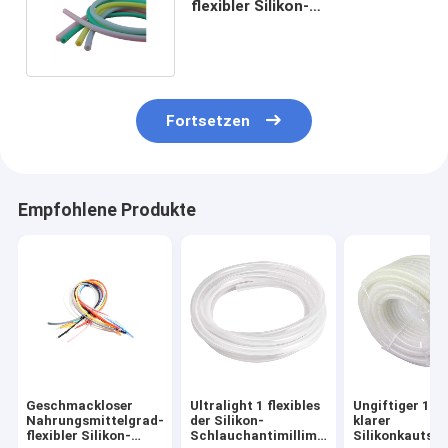
flexibler Silikon-
Schlauchdurchmesser 60mm
ungiftig
Fortsetzen
Empfohlene Produkte
Geschmackloser
Ultralight 1 flexibles
Ungiftiger 1m
Nahrungsmittelgrad-
der Silikon-
klarer
flexibler Silikon-
Schlauchantimillimeter
Silikonkautsc