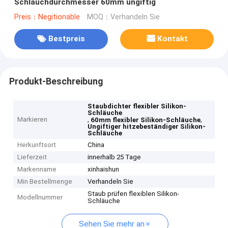
Schlauchdurchmesser 60mm ungiftig
Preis：Negitionable
MOQ：Verhandeln Sie
Bestpreis
Kontakt
Produkt-Beschreibung
Staubdichter flexibler Silikon-
Schläuche
Markieren
,
,
60mm flexibler Silikon-Schläuche
Ungiftiger hitzebeständiger Silikon-
Schläuche
Herkunftsort
China
Lieferzeit
innerhalb 25 Tage
Markenname
xinhaishun
Min Bestellmenge
Verhandeln Sie
Staub prüfen flexiblen Silikon-
Modellnummer
Schläuche
Sehen Sie mehr an