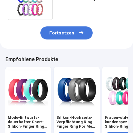
Rubber-Finger-Ringe für
Frauen
Fortsetzen
Empfohlene Produkte
Mode-Entwurfs-
Silikon-Hochzeits-
Frauen-stilvol
dauerhafter Sport-
Verpflichtung Ring
kundenspezifi
Silikon-Finger Ring
Finger Ring For Men
Silikon-Ringe 
For Men Women
und Frauen-
feinen grellen