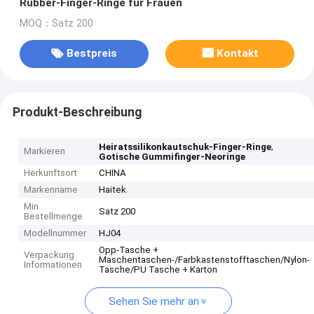
Rubber-Finger-Ringe für Frauen
MOQ：Satz 200
Bestpreis
Kontakt
Produkt-Beschreibung
,
Heiratssilikonkautschuk-Finger-Ringe
Markieren
Gotische Gummifinger-Neoringe
Herkunftsort
CHINA
Markenname
Haitek
Min
Satz 200
Bestellmenge
Modellnummer
HJ04
Opp-Tasche +
Verpackung
Maschentaschen-/Farbkastenstofftaschen/Nylon-
Informationen
Tasche/PU Tasche + Karton
Sehen Sie mehr an