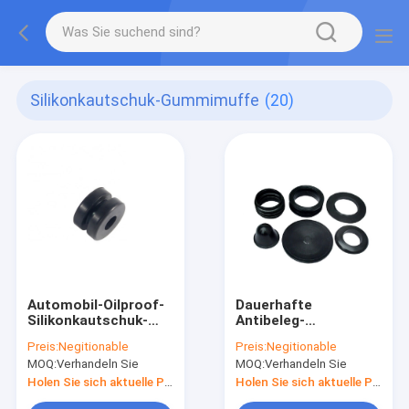
Silikonkautschuk-Gummimuffe
(20)
Automobil-Oilproof-
Dauerhafte
Silikonkautschuk-
Antibeleg-
Gummimuffen-
Nahrungsmittelgrad-
Preis:
Negitionable
Preis:
Negitionable
Antiisolierung RoHS-
Gummigummimuffen,
MOQ:
Verhandeln Sie
MOQ:
Verhandeln Sie
Standard
ovale
Hochtemperatursilikon-
Holen Sie sich aktuelle Preis
Holen Sie sich aktuelle Preis
Waschmaschinen