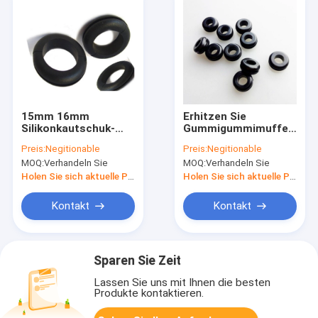
15mm 16mm
Erhitzen Sie
Silikonkautschuk-
Gummigummimuffen
Gummimuffen-
des Beweis-EPDM,
Preis:
Negitionable
Preis:
Negitionable
Antischock Eco
Antioxidations-
MOQ:
Verhandeln Sie
MOQ:
Verhandeln Sie
freundliches
selbstbewegende
wiederverwendbares
elektrische
Holen Sie sich aktuelle Preis
Holen Sie sich aktuelle Preis
Gummimuffen
Kontakt
Kontakt
Sparen Sie Zeit
Lassen Sie uns mit Ihnen die besten
Produkte kontaktieren.