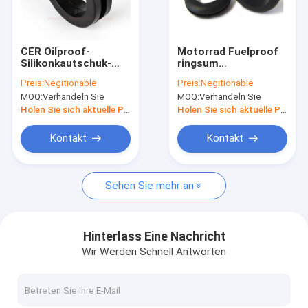
Fabrik-Ausflug
Qualitätskontrolle
CER Oilproof-
Motorrad Fuelproof
Silikonkautschuk-
ringsum
Treten Sie mit uns in Verbindung
Gummimuffen-
Gummigummimuffen,
Preis:
Negitionable
Preis:
Negitionable
Antiabnutzungs-
Silikon-Gummimuffe
MOQ:
Verhandeln Sie
MOQ:
Verhandeln Sie
Loch, das Stecker
FKM-hoher
Nachrichten
löscht
Temperatur
Holen Sie sich aktuelle Preis
Holen Sie sich aktuelle Preis
Fälle
Kontakt
Kontakt
Sehen Sie mehr an
Silikonkautschuk-O-Ringe
Silikonkautschuk-Dichtung
Hinterlass Eine Nachricht
Wir Werden Schnell Antworten
Silikonkautschuk Sleeving
Eignungsbody building