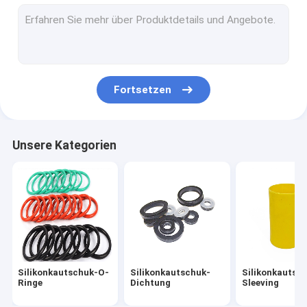
Fütterungssatz des Silikons
Kundenspezifische Silikon-Ringe
Silikonkautschuk-Gummimuffe
Fortsetzen
Medizinischer Silikonkautschuk
Silikonkautschuk-Spielwaren
Unsere Kategorien
Toiletten-Abflussrohr
Flexibler Silikon-Schläuche
Silikonkautschuk-Schnur
Neopren-O-Ring
Silikonkautschuk-O-
Silikonkautschuk-
Silikonkautsc
Silikon-Haushaltsartikel
Ringe
Dichtung
Sleeving