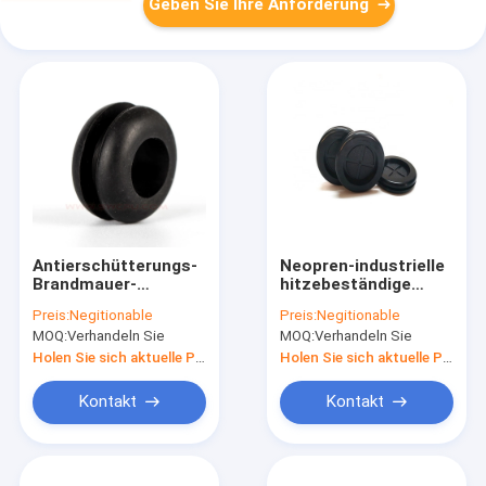
Geben Sie Ihre Anforderung
Antierschütterungs-
Neopren-industrielle
Brandmauer-
hitzebeständige
Silikonkautschuk-
Gummigummimuffen-
Preis:
Negitionable
Preis:
Negitionable
Gummimuffen-
Anti-Ozon
MOQ:
Verhandeln Sie
MOQ:
Verhandeln Sie
Schwarz-Hitze-
Beweis
Holen Sie sich aktuelle Preis
Holen Sie sich aktuelle Preis
Kontakt
Kontakt