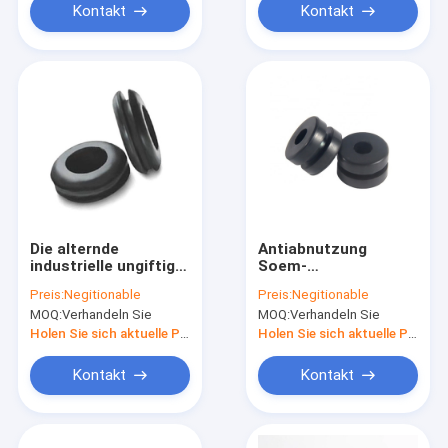
Kontakt
Kontakt
Die alternde
Antiabnutzung
industrielle ungiftige
Soem-
Silikonkautschuk-
Gummigummimuffen
Preis:
Negitionable
Preis:
Negitionable
Antigummimuffe
für Auto-
MOQ:
Verhandeln Sie
MOQ:
Verhandeln Sie
imprägniern
Mehrfarbenstaubdichtes
Holen Sie sich aktuelle Preis
Holen Sie sich aktuelle Preis
Kontakt
Kontakt