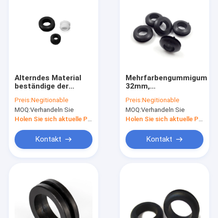
Alterndes Material
Mehrfarbengummigummi
beständige der
32mm,
Silikonkautschuk-
Hochtemperatursilikon-
Preis:
Negitionable
Preis:
Negitionable
Gummimuffen-
Gummimuffen
MOQ:
Verhandeln Sie
MOQ:
Verhandeln Sie
wasserdichtes hohen
Oilproof
Temperatur NBR
Holen Sie sich aktuelle Preis
Holen Sie sich aktuelle Preis
Kontakt
Kontakt
Haus
Produkte
Über uns