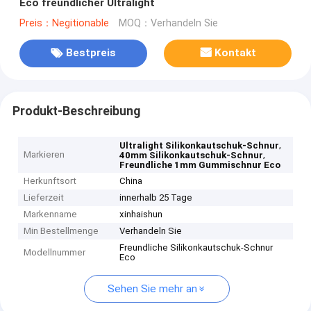
Eco freundlicher Ultralight
Preis：Negitionable
MOQ：Verhandeln Sie
Bestpreis
Kontakt
Produkt-Beschreibung
,
Ultralight Silikonkautschuk-Schnur
Markieren
,
40mm Silikonkautschuk-Schnur
Freundliche 1mm Gummischnur Eco
Herkunftsort
China
Lieferzeit
innerhalb 25 Tage
Markenname
xinhaishun
Min Bestellmenge
Verhandeln Sie
Freundliche Silikonkautschuk-Schnur
Modellnummer
Eco
Sehen Sie mehr an