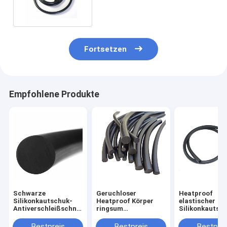
Eco freundlicher Ultralight
Fortsetzen
Empfohlene Produkte
Schwarze
Geruchloser
Heatproof
Silikonkautschuk-
Heatproof Körper
elastischer
Antiverschleißschnur
ringsum
Silikonkautsc
FKM
Gummischnur,
Soems die
säurebeständiges
Corona Resistant
Antioxidation
Bestpreis
Bestpreis
Bestprei