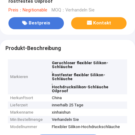
rostfestes Oilproof
Preis：Negitionable
MOQ：Verhandeln Sie
Bestpreis
Kontakt
Produkt-Beschreibung
Geruchloser flexibler Silikon-
Schläuche
,
Rostfester flexibler Silikon-
Markieren
Schläuche
,
Hochdrucksilikon-Schläuche
Oilproof
Herkunftsort
China
Lieferzeit
innerhalb 25 Tage
Markenname
xinhaishun
Min Bestellmenge
Verhandeln Sie
Modellnummer
Flexibler Silikon-Hochdruckschläuche