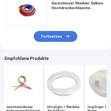
Geruchloser flexibler Silikon-
Hochdruckschläuche
rostfestes Oilproof
Fortsetzen
Empfohlene Produkte
Geschmackloser
Ultralight 1 flexibles
Ungiftiger 1m
Nahrungsmittelgrad-
der Silikon-
klarer