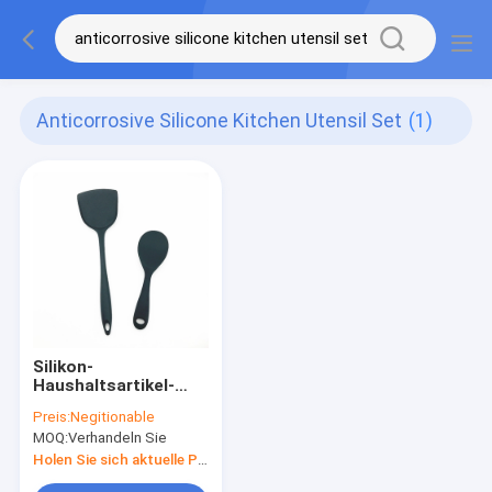
Anticorrosive Silicone Kitchen Utensil Set
(1)
Silikon-
Haushaltsartikel-
Küchen-Gerät-Satz-
Preis:
Negitionable
Rostschutzmittel
MOQ:
Verhandeln Sie
ISO Ultralight
Holen Sie sich aktuelle Preis