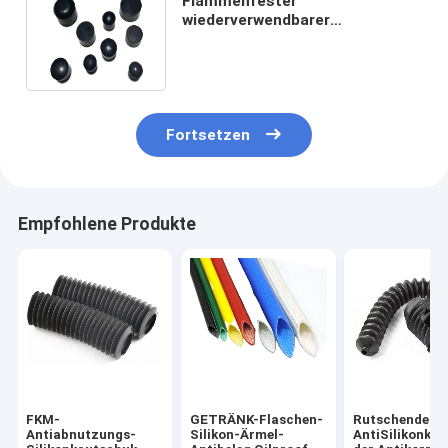
Flammenfester
wiederverwendbarer
Silikonkautschuk, der
Antiisolierung für Draht
Sleeving ist
Fortsetzen
Empfohlene Produkte
FKM-
GETRÄNK-Flaschen-
Rutschender
Antiabnutzungs-
Silikon-Ärmel-
AntiSilikonkau