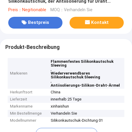
Silikonkautschuk, der Antiisolierung für Draht
Sleeving ist
Preis：Negitionable
MOQ：Verhandeln Sie
Bestpreis
Kontakt
Produkt-Beschreibung
Flammenfestes Silikonkautschuk
Sleeving
,
Markieren
Wiederverwendbares
Silikonkautschuk Sleeving
,
Antiisolierungs-Silikon-Draht-Ärmel
Herkunftsort
China
Lieferzeit
innerhalb 25 Tage
Markenname
xinhaishun
Min Bestellmenge
Verhandeln Sie
Modellnummer
Silikonkautschuk-Dichtung 01