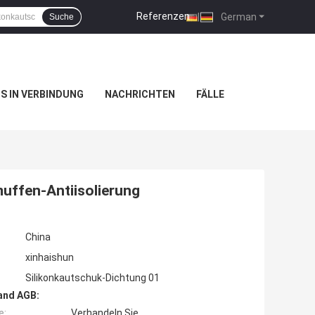
Referenzen
|
German
Suche
NS IN VERBINDUNG
NACHRICHTEN
FÄLLE
muffen-Antiisolierung
China
xinhaishun
Silikonkautschuk-Dichtung 01
and AGB:
e:
Verhandeln Sie