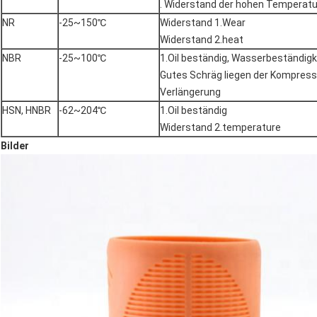
. Widerstand der hohen Temperatu
NR
-25~150℃
Widerstand 1.Wear
Widerstand 2.heat
NBR
-25~100℃
1.Oil beständig, Wasserbeständigk
Gutes Schräg liegen der Kompressi
Verlängerung
HSN, HNBR
-62~204℃
1.Oil beständig
Widerstand 2.temperature
Bilder