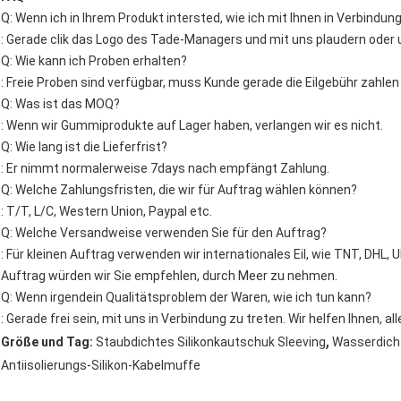
Q: Wenn ich in Ihrem Produkt intersted, wie ich mit Ihnen in Verbindun
: Gerade clik das Logo des Tade-Managers und mit uns plaudern oder 
Q: Wie kann ich Proben erhalten?
: Freie Proben sind verfügbar, muss Kunde gerade die Eilgebühr zahlen
Q: Was ist das MOQ?
: Wenn wir Gummiprodukte auf Lager haben, verlangen wir es nicht.
Q: Wie lang ist die Lieferfrist?
: Er nimmt normalerweise 7days nach empfängt Zahlung.
Q: Welche Zahlungsfristen, die wir für Auftrag wählen können?
: T/T, L/C, Western Union, Paypal etc.
Q: Welche Versandweise verwenden Sie für den Auftrag?
: Für kleinen Auftrag verwenden wir internationales Eil, wie TNT, DHL
Auftrag würden wir Sie empfehlen, durch Meer zu nehmen.
Q: Wenn irgendein Qualitätsproblem der Waren, wie ich tun kann?
: Gerade frei sein, mit uns in Verbindung zu treten. Wir helfen Ihnen, al
,
Größe und Tag:
Staubdichtes Silikonkautschuk Sleeving
Wasserdicht
Antiisolierungs-Silikon-Kabelmuffe