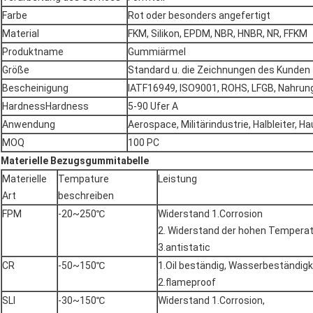
Farbe
Rot oder besonders angefertigt
Material
FKM, Silikon, EPDM, NBR, HNBR, NR, FFKM
Produktname
Gummiärmel
Größe
Standard u. die Zeichnungen des Kunden
Bescheinigung
IATF16949, ISO9001, ROHS, LFGB, Nahrun
HardnessHardness
5-90 Ufer A
Anwendung
Aerospace, Militärindustrie, Halbleiter, H
MOQ
100 PC
Materielle Bezugsgummitabelle
Materielle
Tempature
Leistung
Art
beschreiben
FPM
-20~250℃
Widerstand 1.Corrosion
2. Widerstand der hohen Temperat
3.antistatic
CR
-50~150℃
1.Oil beständig, Wasserbeständigk
2.flameproof
SLI
-30~150℃
Widerstand 1.Corrosion,