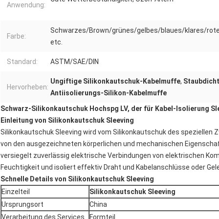
Anwendung:
Schwarzes/Brown/grünes/gelbes/blaues/klares/rot
Farbe:
etc.
Standard:
ASTM/SAE/DIN
Ungiftige Silikonkautschuk-Kabelmuffe
,
Staubdicht
Hervorheben:
Antiisolierungs-Silikon-Kabelmuffe
Schwarz-Silikonkautschuk Hochspg LV, der für Kabel-Isolierung Sle
Einleitung von Silikonkautschuk Sleeving
Silikonkautschuk Sleeving wird vom Silikonkautschuk des speziellen
von den ausgezeichneten körperlichen und mechanischen Eigenschaf
versiegelt zuverlässig elektrische Verbindungen von elektrischen 
Feuchtigkeit und isoliert effektiv Draht und Kabelanschlüsse oder Ge
Schnelle Details von Silikonkautschuk Sleeving
Einzelteil
Silikonkautschuk Sleeving
Ursprungsort
China
Verarbeitung des Services
Formteil