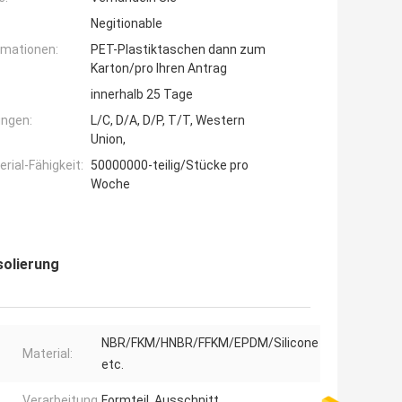
Negitionable
rmationen:
PET-Plastiktaschen dann zum
Karton/pro Ihren Antrag
innerhalb 25 Tage
ngen:
L/C, D/A, D/P, T/T, Western
Union,
ial-Fähigkeit:
50000000-teilig/Stücke pro
Woche
solierung
NBR/FKM/HNBR/FFKM/EPDM/Silicone
Material:
etc.
Verarbeitung
Formteil, Ausschnitt