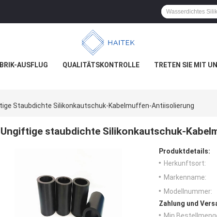
BRIK-AUSFLUG
QUALITÄTSKONTROLLE
TRETEN SIE MIT U
tige Staubdichte Silikonkautschuk-Kabelmuffen-Antiisolierung
Ungiftige staubdichte Silikonkautschuk-Kabel
Produktdetails:
Herkunftsort:
Markenname:
Modellnummer:
Zahlung und Vers
Min Bestellmeng