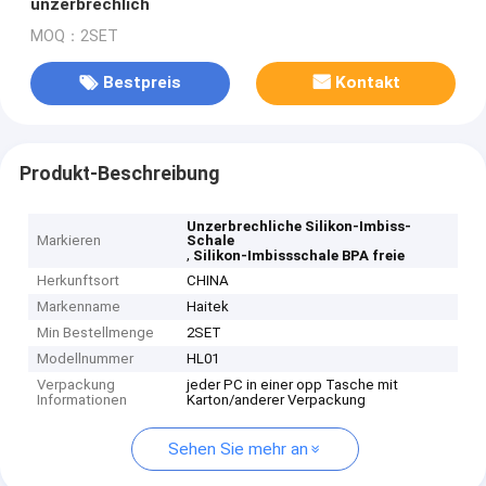
unzerbrechlich
MOQ：2SET
Bestpreis
Kontakt
Produkt-Beschreibung
Unzerbrechliche Silikon-Imbiss-
Markieren
Schale
,
Silikon-Imbissschale BPA freie
Herkunftsort
CHINA
Markenname
Haitek
Min Bestellmenge
2SET
Modellnummer
HL01
Verpackung
jeder PC in einer opp Tasche mit
Informationen
Karton/anderer Verpackung
Sehen Sie mehr an