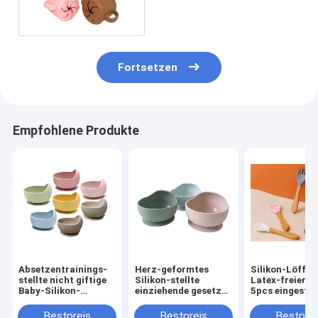
Fortsetzen
Empfohlene Produkte
Absetzentrainings-
Herz-geformtes
Silikon-Löffel
stellte nicht giftige
Silikon-stellte
Latex-freier B
Baby-Silikon-
einziehende gesetzte
5pcs eingestel
Schüssel BPA frei ein
Silikon-Baby-
Holzgriff
Schüssel 2-4 Jahre
Bestpreis
Bestpreis
Bestprei