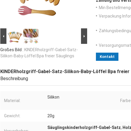
Zahlung und Vers
Min Bestellmeng
Verpackung Info
Zahlungsbedingu
Versorgungsmater
Großes Bild :
KINDERholzgriff-Gabel-Satz-
Silikon-Baby-Löffel Bpa freier Säuglings
Kontakt
KINDERholzgriff-Gabel-Satz-Silikon-Baby-Löffel Bpa freier
Beschreibung
Silikon
Material:
Farbe
Gewicht:
20g
Säuglingskinderholzgriff-Gabel-Satz
,
Holz