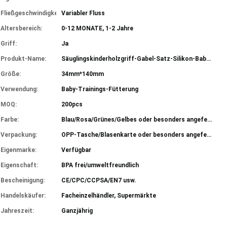
Fließgeschwindigkeit:
Variabler Fluss
Altersbereich:
0-12 MONATE, 1-2 Jahre
Griff:
Ja
Produkt-Name:
Säuglingskinderholzgriff-Gabel-Satz-Silikon-Baby-Löffel
Größe:
34mm*140mm
Verwendung:
Baby-Trainings-Fütterung
MOQ:
200pcs
Farbe:
Blau/Rosa/Grünes/Gelbes oder besonders angefertigt
Verpackung:
OPP-Tasche/Blasenkarte oder besonders angefertigt
Eigenmarke:
Verfügbar
Eigenschaft:
BPA frei/umweltfreundlich
Bescheinigung:
CE/CPC/CCPSA/EN7 usw.
Handelskäufer:
Facheinzelhändler, Supermärkte
Jahreszeit:
Ganzjährig