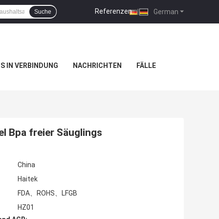
Referenzen
|
German
Suche
NS IN VERBINDUNG
NACHRICHTEN
FÄLLE
l Bpa freier Säuglings
China
Haitek
FDA、ROHS、LFGB
HZ01