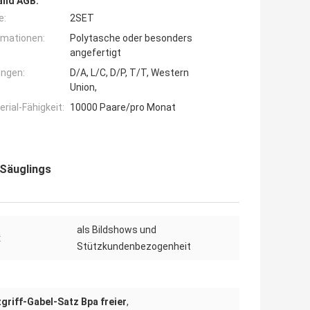
and AGB:
e:
2SET
rmationen:
Polytasche oder besonders
angefertigt
ngen:
D/A, L/C, D/P, T/T, Western
Union,
ial-Fähigkeit:
10000 Paare/pro Monat
 Säuglings
als Bildshows und
:
Stützkundenbezogenheit
griff-Gabel-Satz Bpa freier
,