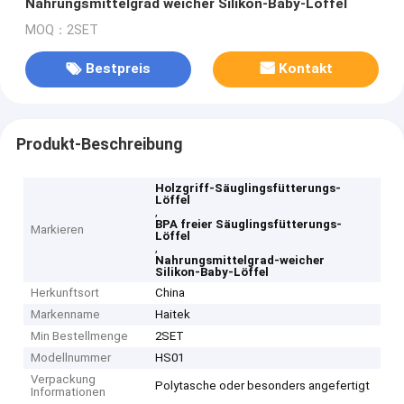
Nahrungsmittelgrad weicher Silikon-Baby-Löffel
MOQ：2SET
Bestpreis
Kontakt
Produkt-Beschreibung
Holzgriff-Säuglingsfütterungs-
Löffel
,
BPA freier Säuglingsfütterungs-
Markieren
Löffel
,
Nahrungsmittelgrad-weicher
Silikon-Baby-Löffel
Herkunftsort
China
Markenname
Haitek
Min Bestellmenge
2SET
Modellnummer
HS01
Verpackung
Polytasche oder besonders angefertigt
Informationen