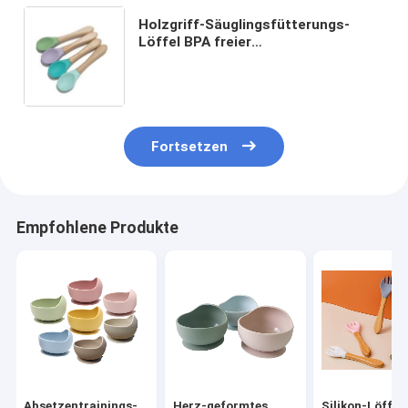
Holzgriff-Säuglingsfütterungs-
Löffel BPA freier
Nahrungsmittelgrad weicher Silikon-
Baby-Löffel
Fortsetzen
Empfohlene Produkte
Absetzentrainings-
Herz-geformtes
Silikon-Löffel