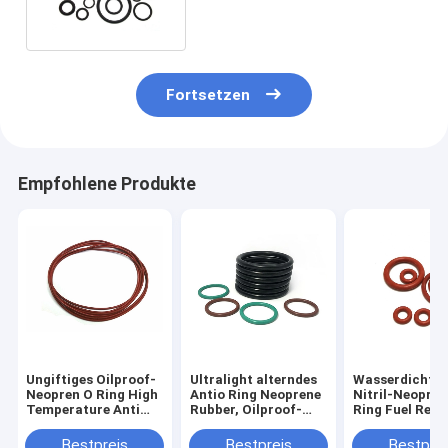
Fortsetzen
Empfohlene Produkte
Ungiftiges Oilproof-
Ultralight alterndes
Wasserdichte
Neopren O Ring High
Antio Ring Neoprene
Nitril-Neopren
Temperature Anti
Rubber, Oilproof-
Ring Fuel Resi
Ozone
Neopren O Ring Cord
Nontoxic Dura
Bestpreis
Bestpreis
Bestprei