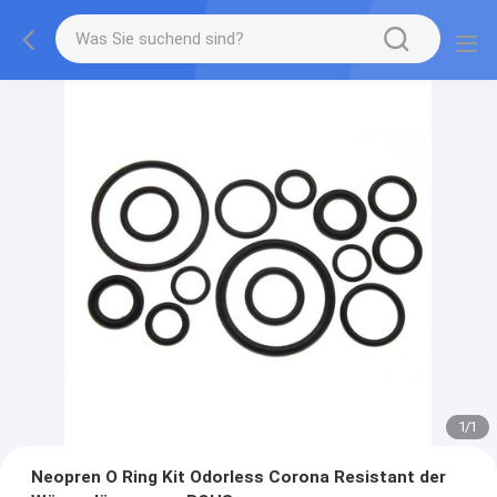
1
/
1
Neopren O Ring Kit Odorless Corona Resistant der