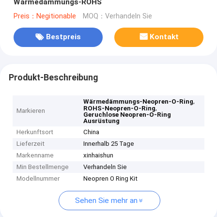
Wärmedämmungs-ROHS
Preis：Negitionable
MOQ：Verhandeln Sie
Bestpreis
Kontakt
Produkt-Beschreibung
,
Wärmedämmungs-Neopren-O-Ring
,
ROHS-Neopren-O-Ring
Markieren
Geruchlose Neopren-O-Ring
Ausrüstung
Herkunftsort
China
Lieferzeit
Innerhalb 25 Tage
Markenname
xinhaishun
Min Bestellmenge
Verhandeln Sie
Modellnummer
Neopren O Ring Kit
Sehen Sie mehr an