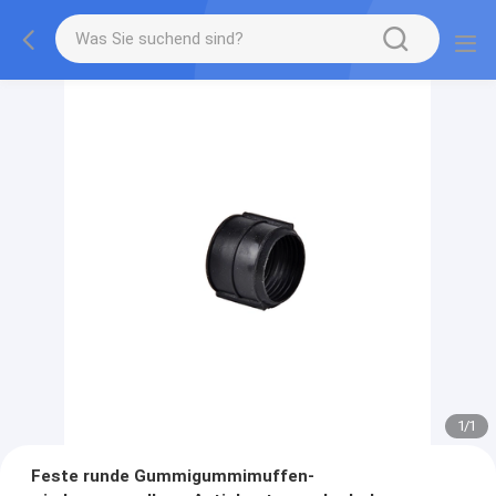
1
/
1
Feste runde Gummigummimuffen-