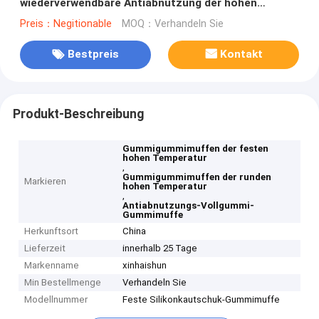
wiederverwendbare Antiabnutzung der hohen
Temperatur
Preis：Negitionable
MOQ：Verhandeln Sie
Bestpreis
Kontakt
Produkt-Beschreibung
Gummigummimuffen der festen
hohen Temperatur
,
Gummigummimuffen der runden
Markieren
hohen Temperatur
,
Antiabnutzungs-Vollgummi-
Gummimuffe
Herkunftsort
China
Lieferzeit
innerhalb 25 Tage
Markenname
xinhaishun
Min Bestellmenge
Verhandeln Sie
Modellnummer
Feste Silikonkautschuk-Gummimuffe