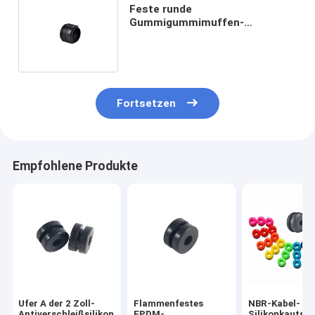
Feste runde
Gummigummimuffen-
wiederverwendbare
Antiabnutzung der hohen
Temperatur
Fortsetzen
Empfohlene Produkte
Ufer A der 2 Zoll-
Flammenfestes
NBR-Kabel-
Antiverschleißsilikonkautschuk-
EPDM-
Silikonkautsc