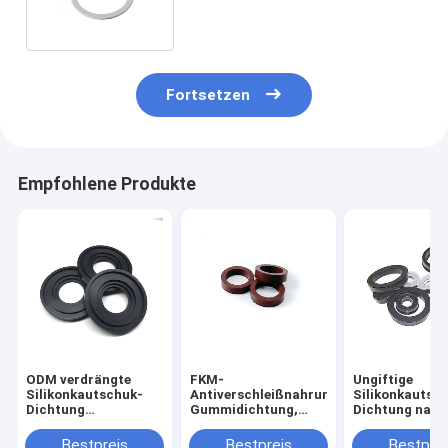
Fortsetzen
Empfohlene Produkte
ODM verdrängte
FKM-
Ungiftige
Silikonkautschuk-
Antiverschleißnahrungsmittelgrad-
Silikonkautsc
Dichtung
Gummidichtung,
Dichtung nac
imprägniern
Antiabnutzung 3
versiegelt
haltbares
Zoll-Gummidichtung
staubdichtes
Bestpreis
Bestpreis
Bestprei