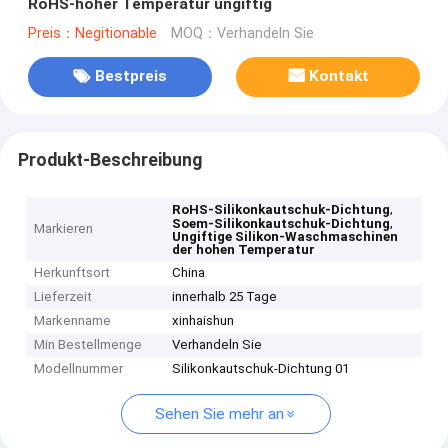
RoHS-hoher Temperatur ungiftig
Preis：Negitionable
MOQ：Verhandeln Sie
Bestpreis
Kontakt
Produkt-Beschreibung
,
RoHS-Silikonkautschuk-Dichtung
,
Soem-Silikonkautschuk-Dichtung
Markieren
Ungiftige Silikon-Waschmaschinen
der hohen Temperatur
Herkunftsort
China
Lieferzeit
innerhalb 25 Tage
Markenname
xinhaishun
Min Bestellmenge
Verhandeln Sie
Modellnummer
Silikonkautschuk-Dichtung 01
Sehen Sie mehr an