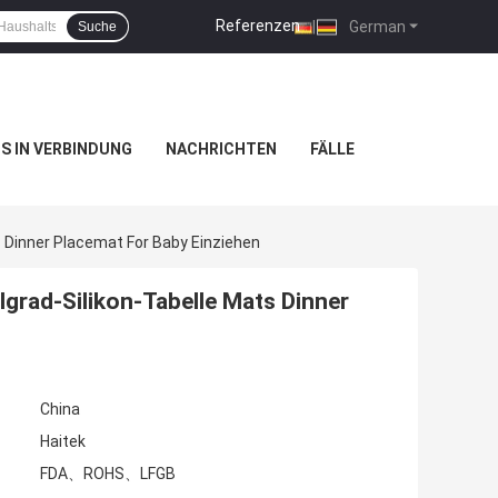
Referenzen
|
German
Suche
NS IN VERBINDUNG
NACHRICHTEN
FÄLLE
s Dinner Placemat For Baby Einziehen
lgrad-Silikon-Tabelle Mats Dinner
China
Haitek
FDA、ROHS、LFGB