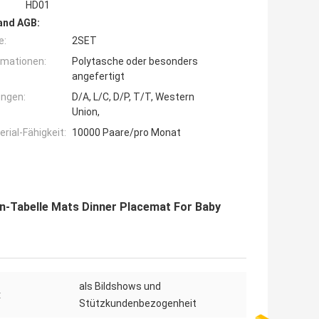
HD01
and AGB:
e:
2SET
rmationen:
Polytasche oder besonders
angefertigt
ngen:
D/A, L/C, D/P, T/T, Western
Union,
ial-Fähigkeit:
10000 Paare/pro Monat
on-Tabelle Mats Dinner Placemat For Baby
als Bildshows und
:
Stützkundenbezogenheit