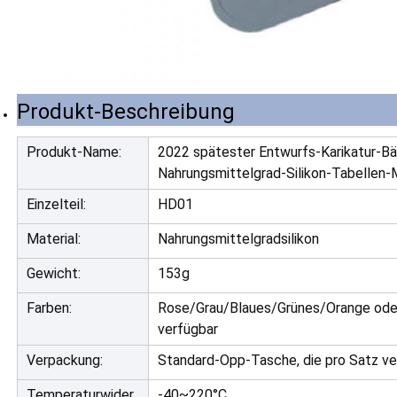
Produkt-Beschreibung
Produkt-Name:
2022 spätester Entwurfs-Karikatur-B
Nahrungsmittelgrad-Silikon-Tabellen
Einzelteil:
HD01
Material:
Nahrungsmittelgradsilikon
Gewicht:
153g
Farben:
Rose/Grau/Blaues/Grünes/Orange oder
verfügbar
Verpackung:
Standard-Opp-Tasche, die pro Satz v
Temperaturwider
-40~220°C